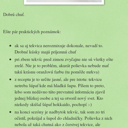
Dobrú chuť.
Ešte pár praktických poznámok:
ak sa aj tekvica nerozmixuje dokonale, nevadí to.
Drobné kúsky majú príjemnú chuť
pri zbere tekvíc pred zimou zvyčajne nie sú všetky ešte
zrelé. Nie je to problém, akurát polievka nebude mať
takú krásnu oranžovú farbu (tu pomôže mrkva)
z receptu je to určite jasné, ale pre istotu: tekvicu
netreba šúpať kde má hladkú šupu. Píšem to preto,
lebo som nedávno túto prevratnú informáciu zjavil
jednej blízkej osobe a tej sa otvoril nový svet. Kto
niekedy skúšal šúpať hokkaido, pochopí :-)
na konci sezóny je nadbytok tekvíc, tak som zo tri
očistil, pokrájal a šupol do chladničky. Polievka z nich
nebola až taká chutná ako z čerstvej tekvice, ale