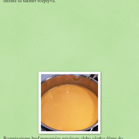
dužina sa takmer rozplýva.
Rozmixujeme buď ponorným mixérom alebo všetko dáme do