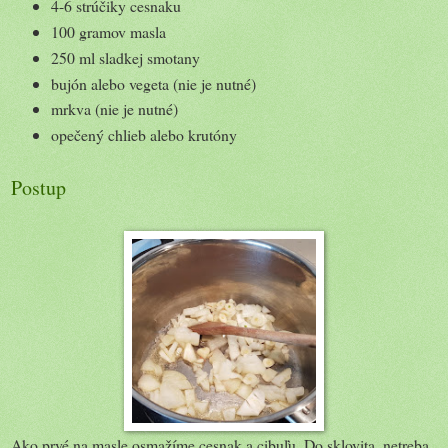
4-6 strúčiky cesnaku
100 gramov masla
250 ml sladkej smotany
bujón alebo vegeta (nie je nutné)
mrkva (nie je nutné)
opečený chlieb alebo krutóny
Postup
Ako prvé na masle osmažíme cesnak a cibuľu. Do sklovita, netreba