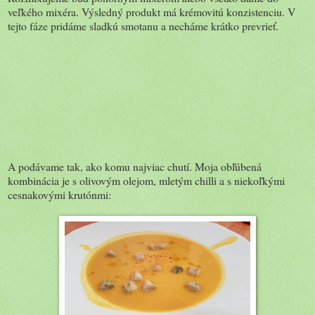
veľkého mixéra. Výsledný produkt má krémovitú konzistenciu. V
tejto fáze pridáme sladkú smotanu a necháme krátko prevrieť.
A podávame tak, ako komu najviac chutí. Moja obľúbená
kombinácia je s olivovým olejom, mletým chilli a s niekoľkými
cesnakovými krutónmi: