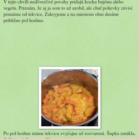
V tejto chvíli nedôverčivé povahy pridajú kocku bujónu alebo
vegetu. Priznám, že aj ja som to už urobil, ale chuť polievky závisí
primárne od tekvice. Zakryjeme a na miernom ohni dusíme
približne pol hodinu.
Po pol hodine máme tekvicu zvyčajne už rozvarenú. Šupka zmäkla,