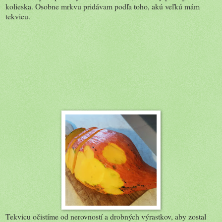
kolieska. Osobne mrkvu pridávam podľa toho, akú veľkú mám
tekvicu.
Tekvicu očistíme od nerovností a drobných výrastkov, aby zostal