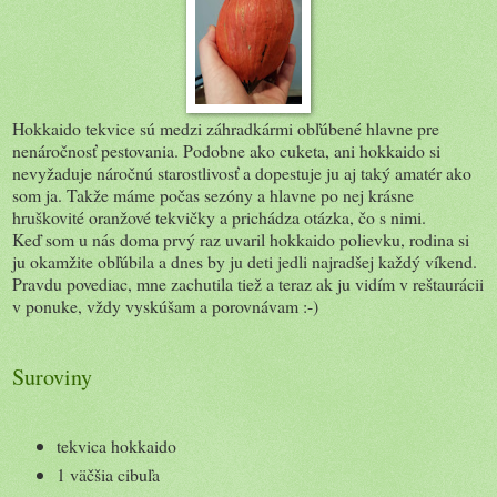
Hokkaido tekvice sú medzi záhradkármi obľúbené hlavne pre
nenáročnosť pestovania. Podobne ako cuketa, ani hokkaido si
nevyžaduje náročnú starostlivosť a dopestuje ju aj taký amatér ako
som ja. Takže máme počas sezóny a hlavne po nej krásne
hruškovité oranžové tekvičky a prichádza otázka, čo s nimi.
Keď som u nás doma prvý raz uvaril hokkaido polievku, rodina si
ju okamžite obľúbila a dnes by ju deti jedli najradšej každý víkend.
Pravdu povediac, mne zachutila tiež a teraz ak ju vidím v reštaurácii
v ponuke, vždy vyskúšam a porovnávam :-)
Suroviny
tekvica hokkaido
1 väčšia cibuľa