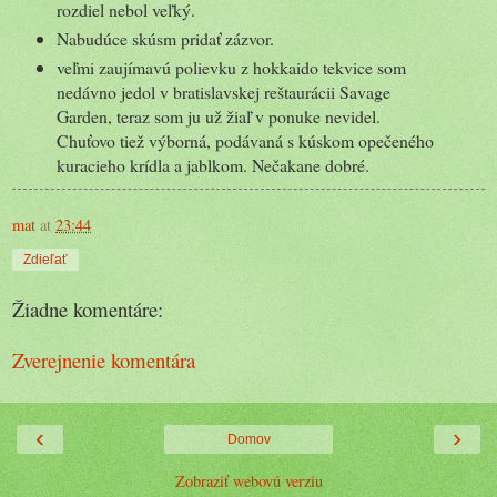
rozdiel nebol veľký.
Nabudúce skúsm pridať zázvor.
veľmi zaujímavú polievku z hokkaido tekvice som
nedávno jedol v bratislavskej reštaurácii Savage
Garden, teraz som ju už žiaľ v ponuke nevidel.
Chuťovo tiež výborná, podávaná s kúskom opečeného
kuracieho krídla a jablkom. Nečakane dobré.
mat
at
23:44
Zdieľať
Žiadne komentáre:
Zverejnenie komentára
‹
›
Domov
Zobraziť webovú verziu