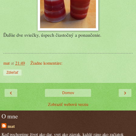
Ďalšie dve sviečky, úspech čiastočný a ponaučenie.
mat
at
21:49
Žiadne komentáre:
Zdieľať
‹
›
Domov
Zobraziť webovú verziu
O mne
mat
Keď pochopíme život ako dar, svet ako zázrak, každé ráno ako začiatok