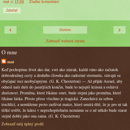
mat
at
15:04
Žiadne komentáre:
Zdieľať
‹
›
Domov
Zobraziť webovú verziu
O mne
mat
Keď pochopíme život ako dar, svet ako zázrak, každé ráno ako začiatok
dobrodružnej cesty a druhého človeka ako radostné stretnutie, stávajú sa
obyčajné veci neobyčajnými. (G. K. Chesterton) --- Až přijde Asrael, aby
odnesl naši duši do jasnějších končin, bude to nejspíš krásná a oslnivá
zkušenost. Proměna, které říkáme smrt, bude stejná jako proměna, které
říkáme láska. Přesto přese všechno je tragická. Zanechává za sebou
truchlící, a nemůžeme proto zazlívat matce, které umírá dítě, že je pro ni tak
těžké uvěřit, že kdesi v nepochopitelném neznámu se o ně někdo bude starat
stejně dobře jako ona sama. (G. K. Chesterton)
Zobraziť môj úplný profil