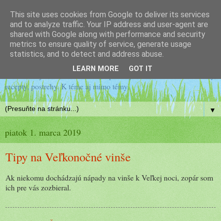
This site uses cookies from Google to deliver its services
Drobné postrehy záhradkára
and to analyze traffic. Your IP address and user-agent are
shared with Google along with performance and security
metrics to ensure quality of service, generate usage
amatéra
statistics, and to detect and address abuse.
LEARN MORE
GOT IT
Všetko zaujímavé, na čo narazím pri mojom záhradkárčení. Návody,
recepty, postrehy. K téme aj mimo témy.
▼
piatok 1. marca 2019
Tipy na Veľkonočné vinše
Ak niekomu dochádzajú nápady na vinše k Veľkej noci, zopár som
ich pre vás zozbieral.