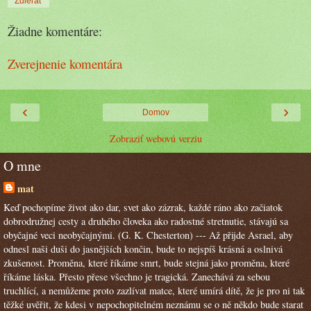
Zdieľať
Žiadne komentáre:
Zverejnenie komentára
‹
›
Domov
Zobraziť webovú verziu
O mne
mat
Keď pochopíme život ako dar, svet ako zázrak, každé ráno ako začiatok
dobrodružnej cesty a druhého človeka ako radostné stretnutie, stávajú sa
obyčajné veci neobyčajnými. (G. K. Chesterton) --- Až přijde Asrael, aby
odnesl naši duši do jasnějších končin, bude to nejspíš krásná a oslnivá
zkušenost. Proměna, které říkáme smrt, bude stejná jako proměna, které
říkáme láska. Přesto přese všechno je tragická. Zanechává za sebou
truchlící, a nemůžeme proto zazlívat matce, které umírá dítě, že je pro ni tak
těžké uvěřit, že kdesi v nepochopitelném neznámu se o ně někdo bude starat