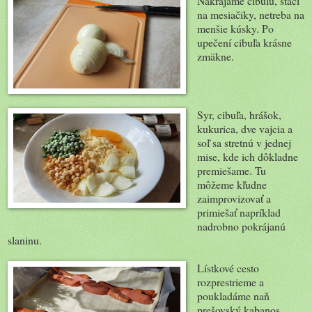
Nakrájame cibuľu, stačí
na mesiačiky, netreba na
menšie kúsky. Po
upečení cibuľa krásne
zmäkne.
Syr, cibuľa, hrášok,
kukurica, dve vajcia a
soľ sa stretnú v jednej
mise, kde ich dôkladne
premiešame. Tu
môžeme kľudne
zaimprovizovať a
primiešať napríklad
nadrobno pokrájanú
slaninu.
Lístkové cesto
rozprestrieme a
poukladáme naň
prešovský kabanos.