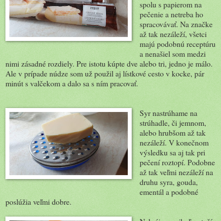
spolu s papierom na
pečenie a netreba ho
spracovávať. Na značke
až tak nezáleží, všetci
majú podobnú receptúru
a nenašiel som medzi
nimi zásadné rozdiely. Pre istotu kúpte dve alebo tri, jedno je málo.
Ale v prípade núdze som už použil aj lístkové cesto v kocke, pár
minút s valčekom a dalo sa s ním pracovať.
Syr nastrúhame na
strúhadle, či jemnom,
alebo hrubšom až tak
nezáleží. V konečnom
výsledku sa aj tak pri
pečení roztopí. Podobne
až tak veľmi nezáleží na
druhu syra, gouda,
ementál a podobné
poslúžia veľmi dobre.