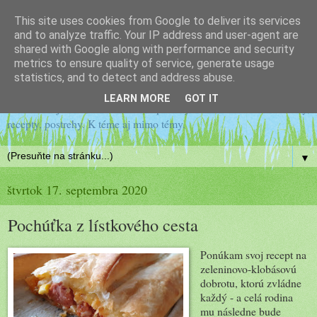
This site uses cookies from Google to deliver its services
Drobné postrehy záhradkára
and to analyze traffic. Your IP address and user-agent are
shared with Google along with performance and security
metrics to ensure quality of service, generate usage
amatéra
statistics, and to detect and address abuse.
LEARN MORE
GOT IT
Všetko zaujímavé, na čo narazím pri mojom záhradkárčení. Návody,
recepty, postrehy. K téme aj mimo témy.
▼
štvrtok 17. septembra 2020
Pochúťka z lístkového cesta
Ponúkam svoj recept na
zeleninovo-klobásovú
dobrotu, ktorú zvládne
každý - a celá rodina
mu následne bude