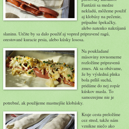
Fantázii sa medze
nekladú, môžeme použiť
aj klobásy na pečenie,
prípadne špekačky,
alebo natenko nakrájanú
slaninu. Určite by sa dalo použiť aj vopred pripravené ragú,
orestované kuracie prsia, alebo kúsky lososa.
Na poukladané
mäsoviny rovnomerne
rozložíme pripravenú
zmes. Ak sa obávame,
že by výsledná plnka
bola príliš suchá,
pridáme do nej zopár
kúskov masla. To
samozrejme nie je
potrebné, ak použijeme mastnejšie klobásky.
Kraje cesta preložíme
cez stred, takže nám
vznikne niečo ako