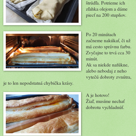
štrúdľa. Potrieme ich
zľahka olejom a dáme
piecť na 200 stupňov.
Po 20 minútach
začneme nakúkať, či už
má cesto správnu farbu.
Zvyčajne to trvá cca 30
minút.
Ak sa niekde nafúkne,
alebo nebodaj z neho
vytečú dobroty zvnútra,
je to len nepodstatná chybička krásy.
A je hotovo!
Žiaľ, musíme nechať
dobrotu vychladnúť.