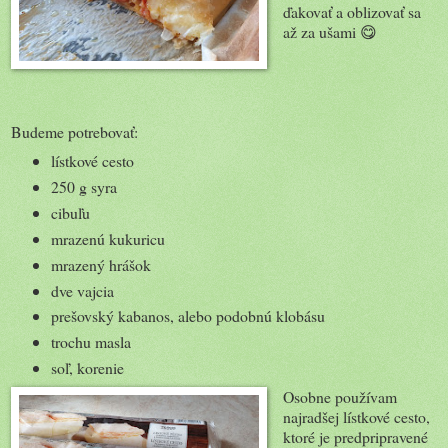
ďakovať a oblizovať sa
až za ušami 😋
Budeme potrebovať:
lístkové cesto
250 g syra
cibuľu
mrazenú kukuricu
mrazený hrášok
dve vajcia
prešovský kabanos, alebo podobnú klobásu
trochu masla
soľ, korenie
Osobne používam
najradšej lístkové cesto,
ktoré je predpripravené