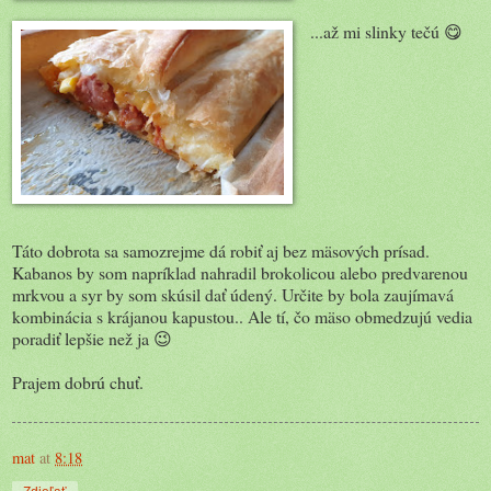
...až mi slinky tečú 😋
Táto dobrota sa samozrejme dá robiť aj bez mäsových prísad.
Kabanos by som napríklad nahradil brokolicou alebo predvarenou
mrkvou a syr by som skúsil dať údený. Určite by bola zaujímavá
kombinácia s krájanou kapustou.. Ale tí, čo mäso obmedzujú vedia
poradiť lepšie než ja 😉
Prajem dobrú chuť.
mat
at
8:18