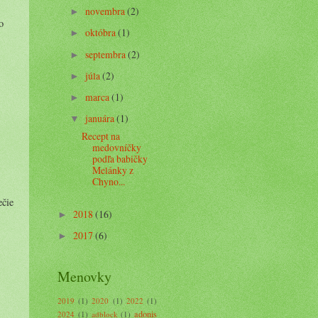
novembra
(2)
►
o
októbra
(1)
►
septembra
(2)
►
júla
(2)
►
marca
(1)
►
januára
(1)
▼
Recept na
medovníčky
podľa babičky
Melánky z
Chyno...
ečie
2018
(16)
►
2017
(6)
►
Menovky
2019
(1)
2020
(1)
2022
(1)
adonis
2024
(1)
adblock
(1)