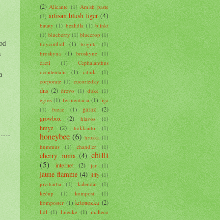
(2)
Alicante
(1)
Amish paste
artisan blush tiger
(4)
(1)
bataty
(1)
bezlidla
(1)
blinkt
(1)
blueberry
(1)
bluecrop
(1)
 od
boycottlidl
(1)
brigitta
(1)
a
broskyna
(1)
broskyne
(1)
cacti
(1)
Cephalanthus
occidentalis
(1)
cibula
(1)
a
corporate
(1)
cucoriedky
(1)
dns
(2)
drevo
(1)
duke
(1)
egres
(1)
fermentacia
(1)
figa
garaz
(2)
(1)
fuzac
(1)
growbox
(2)
hlavos
(1)
hmyz
(2)
hokkaido
(1)
honeybee
(6)
hruska
(1)
hummus
(1)
chandler
(1)
chilli
cherry roma
(4)
(5)
internet
(2)
jar
(1)
jaune flamme
(4)
jiffy
(1)
jovibarba
(1)
kalendar
(1)
kečup
(1)
kompost
(1)
krtonozka
(2)
komposter
(1)
lidl
(1)
linecke
(1)
malteco