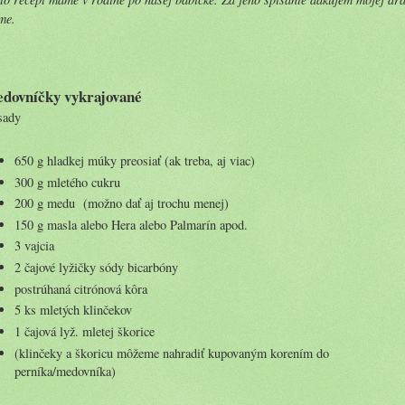
me.
dovníčky vykrajované
sady
650 g hladkej múky preosiať (ak treba, aj viac)
300 g mletého cukru
200 g medu (možno dať aj trochu menej)
150 g masla alebo Hera alebo Palmarín apod.
3 vajcia
2 čajové lyžičky sódy bicarbóny
postrúhaná citrónová kôra
5 ks mletých klinčekov
1 čajová lyž. mletej škorice
(klinčeky a škoricu môžeme nahradiť kupovaným korením do
perníka/medovníka)