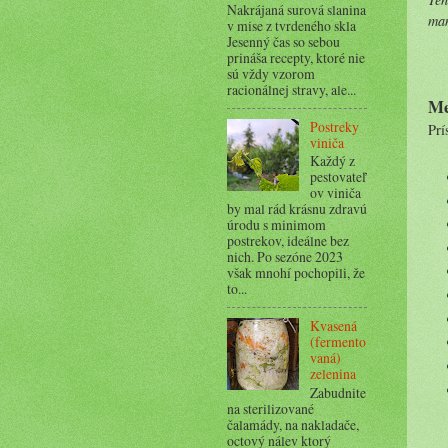
Nakrájaná surová slanina
ma
v mise z tvrdeného skla
Jesenný čas so sebou
prináša recepty, ktoré nie
sú vždy vzorom
racionálnej stravy, ale...
Me
Postreky
Prí
viniča
Každý z
pestovateľ
ov viniča
by mal rád krásnu zdravú
úrodu s minimom
postrekov, ideálne bez
nich. Po sezóne 2023
však mnohí pochopili, že
to...
Kvasená
(fermento
vaná)
zelenina
Zabudnite
na sterilizované
čalamády, na nakladače,
octový nálev ktorý