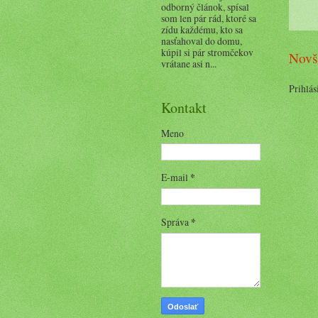
odborný článok, spísal
som len pár rád, ktoré sa
zídu každému, kto sa
nasťahoval do domu,
kúpil si pár stromčekov
Novš
vrátane asi n...
Prihlás
Kontakt
Meno
E-mail
*
Správa
*