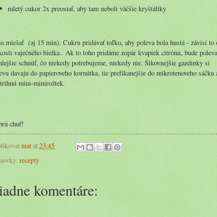
mletý cukor 2x preosiať, aby tam neboli väčšie kryštáliky
o miešať (aj 15 min). Cukru pridávať toľko, aby poleva bola hustá - závisí to
kosti vaječného bielka.. Ak to toho pridáme zopár kvapiek citrónu, bude polev
hlejšie schnúť, čo niekedy potrebujeme, niekedy nie. Šikovnejšie gazdinky si
evu davaju do papieroveho kornútka, tie prefíkanejšie do mikrotenoveho sáčku 
trihnú mini-minirožtek.
rú chuť!
likoval
mat
at
23:45
novky:
recepty
iadne komentáre: