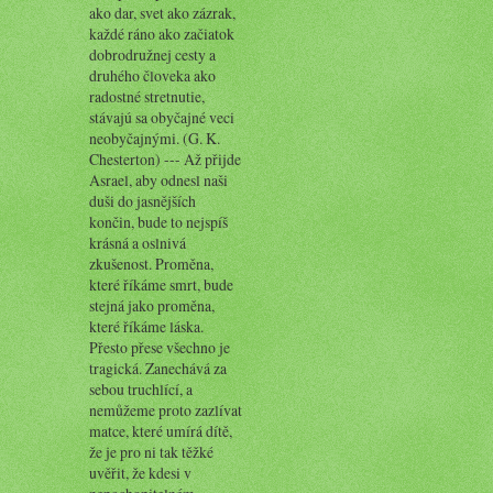
ako dar, svet ako zázrak,
každé ráno ako začiatok
dobrodružnej cesty a
druhého človeka ako
radostné stretnutie,
stávajú sa obyčajné veci
neobyčajnými. (G. K.
Chesterton) --- Až přijde
Asrael, aby odnesl naši
duši do jasnějších
končin, bude to nejspíš
krásná a oslnivá
zkušenost. Proměna,
které říkáme smrt, bude
stejná jako proměna,
které říkáme láska.
Přesto přese všechno je
tragická. Zanechává za
sebou truchlící, a
nemůžeme proto zazlívat
matce, které umírá dítě,
že je pro ni tak těžké
uvěřit, že kdesi v