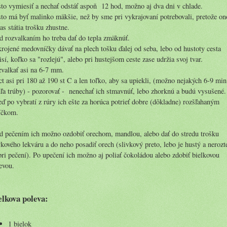
to vymiesiť a nechať odstáť aspoň 12 hod, možno aj dva dni v chlade.
to má byť malinko mäkšie, než by sme pri vykrajovaní potrebovali, pretože on
as státia trošku zhustne.
d rozvalkaním ho treba dať do tepla zmäknúť.
rojené medovníčky dávať na plech tošku ďalej od seba, lebo od hustoty cesta
isí, koľko sa "rozlejú", alebo pri hustejšom ceste zase udržia svoj tvar.
valkať asi na 6-7 mm.
ct asi pri 180 až 190 st C a len toľko, aby sa upiekli, (možno nejakých 6-9 min
ľa trúby) - pozorovať - nenechať ich stmavnúť, lebo zhorknú a budú vysušené.
ď po vybratí z rúry ich ešte za horúca potrieť dobre (dôkladne) rozšľahaným
íčkom.
d pečením ich možno ozdobiť orechom, mandlou, alebo dať do stredu trošku
vkového lekváru a do neho posadiť orech (slivkový preto, lebo je hustý a nerozt
pri pečení). Po upečení ich možno aj poliať čokoládou alebo zdobiť bielkovou
evou.
elkova poleva:
1 bielok