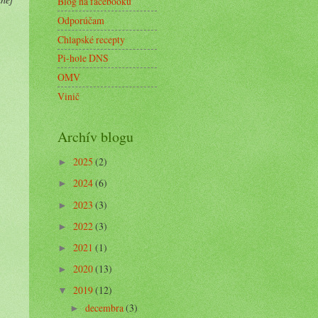
Blog na facebooku
Odporúčam
Chlapské recepty
Pi-hole DNS
OMV
Vinič
Archív blogu
2025
(2)
►
2024
(6)
►
2023
(3)
►
2022
(3)
►
2021
(1)
►
2020
(13)
►
2019
(12)
▼
decembra
(3)
►