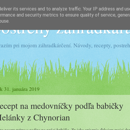
liver its services and to analyze traffic. Your IP address and u
rmance and security metrics to ensure quality of service, gene
ostrehy záhradkár
buse.
razím pri mojom záhradkárčení. Návody, recepty, postre
ok 31. januára 2019
ecept na medovníčky podľa babičky
elánky z Chynorian
to recept máme v rodine po našej babičke. Za jeho spísanie ďakujem mojej dr