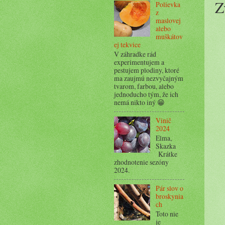
Z
Polievka
z
maslovej
alebo
muškátov
ej tekvice
V záhradke rád
experimentujem a
pestujem plodiny, ktoré
ma zaujmú nezvyčajným
tvarom, farbou, alebo
jednoducho tým, že ich
nemá nikto iný 😁
Vinič
2024
Elma,
Skazka
Krátke
zhodnotenie sezóny
2024.
Pár slov o
broskynia
ch
Toto nie
je