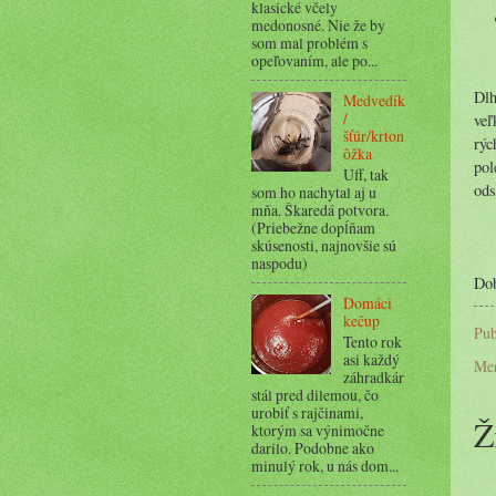
klasické včely
medonosné. Nie že by
som mal problém s
opeľovaním, ale po...
Dlh
Medvedík
/
veľ
šťúr/krton
rýc
ôžka
pol
Uff, tak
ods
som ho nachytal aj u
mňa. Škaredá potvora.
(Priebežne dopĺňam
skúsenosti, najnovšie sú
naspodu)
Dob
Domáci
kečup
Pub
Tento rok
asi každý
Me
záhradkár
stál pred dilemou, čo
urobiť s rajčinami,
Ž
ktorým sa výnimočne
darilo. Podobne ako
minulý rok, u nás dom...