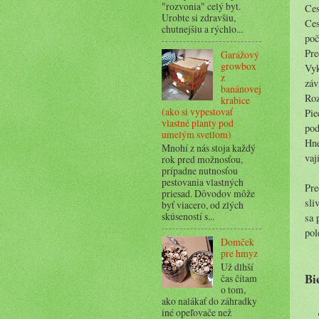
"rozvonia" celý byt.
Ces
Urobte si zdravšiu,
Ces
chutnejšiu a rýchlo...
poč
Pre
Garážový
growbox
Vyk
z
záv
banánovej
Roz
krabice
(ako si vypestovať
Pie
vlastné planty pod
pod
umelým svetlom)
Hne
Mnohí z nás stoja každý
vaj
rok pred možnosťou,
prípadne nutnosťou
pestovania vlastných
Pre
priesad. Dôvodov môže
sli
byť viacero, od zlých
skúseností s...
sa 
pol
Domček
pre hmyz
Už dlhší
Bi
čas čítam
o tom,
ako nalákať do záhradky
iné opeľovače než