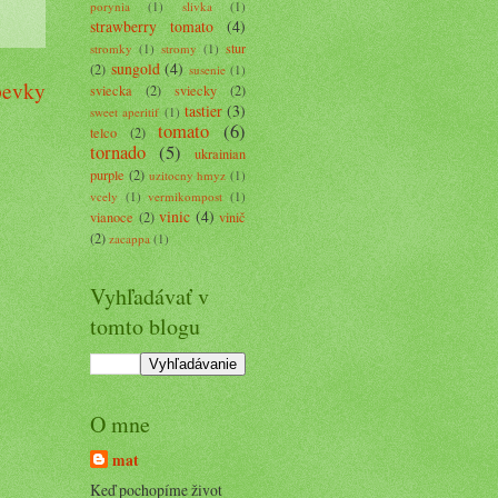
porynia
(1)
slivka
(1)
strawberry tomato
(4)
stur
stromky
(1)
stromy
(1)
sungold
(4)
(2)
susenie
(1)
spevky
sviecka
(2)
sviecky
(2)
tastier
(3)
sweet aperitif
(1)
tomato
(6)
telco
(2)
tornado
(5)
ukrainian
purple
(2)
uzitocny hmyz
(1)
vcely
(1)
vermikompost
(1)
vinic
(4)
vianoce
(2)
vinič
(2)
zacappa
(1)
Vyhľadávať v
tomto blogu
O mne
mat
Keď pochopíme život