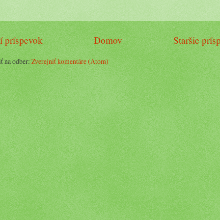
í príspevok
Domov
Staršie prí
iť na odber:
Zverejniť komentáre (Atom)