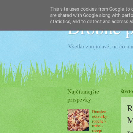
This site uses cookies from Google to de
are shared with Google along with perfo
Drobné p
statistics, and to detect and address a
Všetko zaujímavé, na čo na
Najčítanejšie
štvrt
príspevky
R
Domáce
oškvarky
M
robené v
trúbe -
recept
Ten