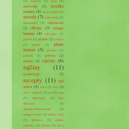
(1)
marhula
(1)
mast
(1)
mischka
medvedik
(2)
tomato
(4)
molecricket
(1)
navody
(7)
nektarinka
(1)
odporucam
nektarinky
(1)
offtopic
(3)
orange
(2)
banana
(4)
oskvarky
(1)
pi-hole
(2)
patriot
(1)
pickles
plum
(1)
pihole
(1)
lemon
(5)
ponuka
(1)
potvora
(2)
postrek
(1)
rajciny
(6)
priania
(2)
rajčiny
(11)
raspberrypi
(2)
recepty
(11)
red
zebra
(3)
rez
(2)
reka
(1)
rok v zahrade
(1)
rpi
(1)
rum
(1)
samotarky
(1)
San
Marzano
(1)
santiagodecubaanejo
(1)
sempervivum
(1)
skalna ruza
(1)
skalnica
(1)
sladké
zemiaky
(1)
slanina
(1)
slava