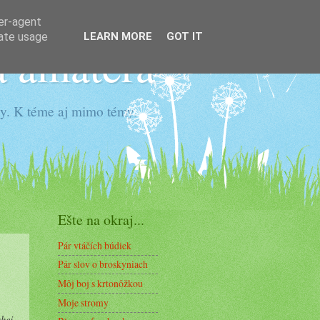
ser-agent
rate usage
LEARN MORE
GOT IT
a amatéra
hy. K téme aj mimo témy.
Ešte na okraj...
Pár vtáčích búdiek
Pár slov o broskyniach
Môj boj s krtonôžkou
Moje stromy
ahej