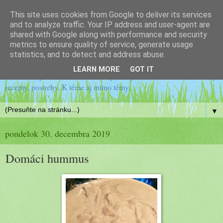
This site uses cookies from Google to deliver its services
Drobné postrehy záhradkára
and to analyze traffic. Your IP address and user-agent are
shared with Google along with performance and security
metrics to ensure quality of service, generate usage
amatéra
statistics, and to detect and address abuse.
LEARN MORE
GOT IT
Všetko zaujímavé, na čo narazím pri mojom záhradkárčení. Návody,
recepty, postrehy. K téme aj mimo témy.
▼
pondelok 30. decembra 2019
Domáci hummus