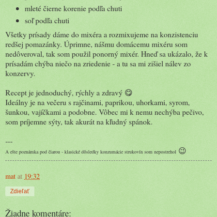
mleté čierne korenie podľa chuti
soľ podľa chuti
Všetky prísady dáme do mixéra a rozmixujeme na konzistenciu
redšej pomazánky. Úprimne, nášmu domácemu mixéru som
nedôveroval, tak som použil ponorný mixér. Hneď sa ukázalo, že k
prísadám chýba niečo na zriedenie - a tu sa mi zišiel nálev zo
konzervy.
Recept je jednoduchý, rýchly a zdravý 😋
Ideálny je na večeru s rajčinami, paprikou, uhorkami, syrom,
šunkou, vajíčkami a podobne. Vôbec mi k nemu nechýba pečivo,
som príjemne sýty, tak akurát na kľudný spánok.
---
😉
A ešte poznámka pod čiarou - klasické dôsledky konzumácie strukovín som nepostrehol
mat
at
19:32
Zdieľať
Žiadne komentáre: