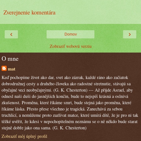
Zverejnenie komentára
‹
›
Domov
Zobraziť webovú verziu
O mne
mat
Keď pochopíme život ako dar, svet ako zázrak, každé ráno ako začiatok
dobrodružnej cesty a druhého človeka ako radostné stretnutie, stávajú sa
obyčajné veci neobyčajnými. (G. K. Chesterton) --- Až přijde Asrael, aby
odnesl naši duši do jasnějších končin, bude to nejspíš krásná a oslnivá
zkušenost. Proměna, které říkáme smrt, bude stejná jako proměna, které
říkáme láska. Přesto přese všechno je tragická. Zanechává za sebou
truchlící, a nemůžeme proto zazlívat matce, které umírá dítě, že je pro ni tak
těžké uvěřit, že kdesi v nepochopitelném neznámu se o ně někdo bude starat
stejně dobře jako ona sama. (G. K. Chesterton)
Zobraziť môj úplný profil