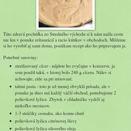
Táto zdravá pochúťka zo Stredného východu si k nám našla cestu
nie len v ponuke reštaurácií a racio kútikov v obchodoch. Môžeme
si ho vyrobiť aj sami doma, ponúkam recept ako ho pripravujem ja.
Potrebné suroviny:
sterilizovaný cícer - nájdete ho zvyčajne v konzerve, ja
som použil takú, v ktorej bolo 240 g cíceru. Nálev si
uchovajte, zíde sa pri mixovaní.
tahini pasta - toto je už menej obvyklá prísada, ale v
ponuke ju dnes má každý väčší obchod, potrebujeme 2
polievkové lyžice. Zbytok v chladničke vydrží aj
niekoľko mesiacov.
1-3 strúčiky cesnaku, ako komu chutí
polievková lyžica citrónovej šťavy
polievková lyžica olivového oleja